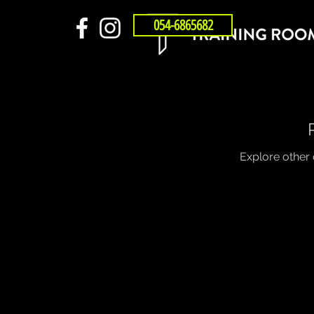
054-6865682
Explore other c