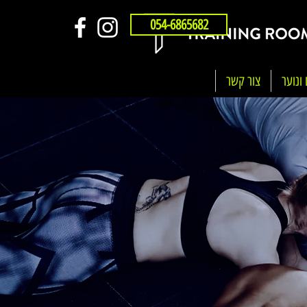
054-6865682
 ונוער
צור קשר