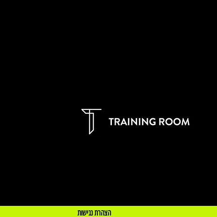
הצהרת נגי
שות