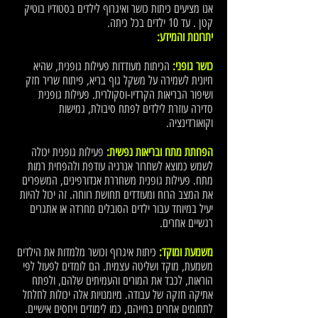
אנו מציעים כיתות כושר ואיגרוף לילדים בסטודיו בוטיק
קטן . עד 10 ילדים בכל כיתה.
יתרונות והמידע:
כושר גופני:
הכיתות מעודדות פעילות גופנית, שהיא
חיונית לשמירה על משקל גוף בריא, פיתוח שריר חזק
ושיפור הבריאות הקרדיו-וסקולרית. פעילות גופנית
סדירה עוזרת לילדים לפתח סיבולת, גמישות
וקואורדינציה.
הפחתת מתח ובריאות נפשית:
פעילות גופנית יכולה
לשמש כמוצא לשחרור אנרגיה עודפת ולהפחית רמות
מתח. פעילות גופנית משחררת אנדורפינים, המשפרים
את המצב הרוח ומעודדים תחושת רווחה. זה יכול להיות
יעיל במיוחד עבור ילדים הסובלים מחרדה או אתגרים
רגשיים אחרים.
משמעת ומוקד:
כיתות איגרוף וכושר מלמדות את הילדים
משמעת, מוקד ושליטה עצמית. הם לומדים לפעול לפי
הוראות, לכבד את המורים והעמיתים שלהם, ולפתח
אתיקה חזקה של עבודה. מיומנויות אלה יכולות לחלחל
לתחומים אחרים בחייהם, כמו לימודים ויחסים אישיים.