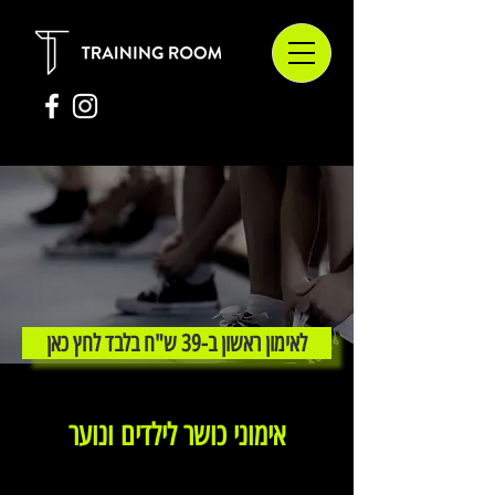
לאימון ראשון ב-39 ש"ח בלבד לחץ כאן
אימוני כושר לילדים ונוער