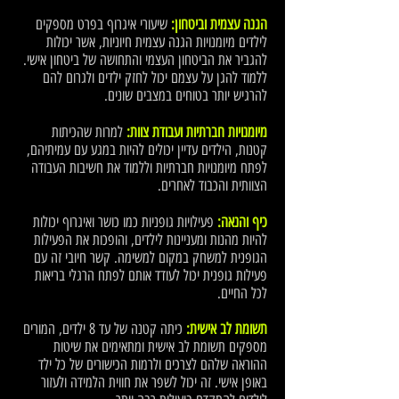
הגנה עצמית וביטחון:
שיעורי איגרוף בפרט מספקים
לילדים מיומנויות הגנה עצמית חיוניות, אשר יכולות
להגביר את הביטחון העצמי והתחושה של ביטחון אישי.
ללמוד להגן על עצמם יכול לחזק ילדים ולגרום להם
להרגיש יותר בטוחים במצבים שונים.
מיומנויות חברתיות ועבודת צוות:
למרות שהכיתות
קטנות, הילדים עדיין יכולים להיות במגע עם עמיתיהם,
לפתח מיומנויות חברתיות וללמוד את חשיבות העבודה
הצוותית והכבוד לאחרים.
כיף והנאה:
פעילויות גופניות כמו כושר ואיגרוף יכולות
להיות מהנות ומעניינות לילדים, והופכות את הפעילות
הגופנית למשחק במקום למשימה. קשר חיובי זה עם
פעילות גופנית יכול לעודד אותם לפתח הרגלי בריאות
לכל החיים.
תשומת לב אישית:
כיתה קטנה של עד 8 ילדים, המורים
מספקים תשומת לב אישית ומתאימים את שיטות
ההוראה שלהם לצרכים ולרמות הכישורים של כל ילד
באופן אישי. זה יכול לשפר את חווית הלמידה ולעזור